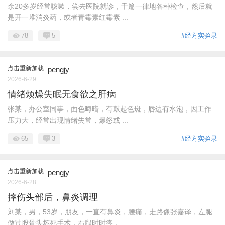
余20多岁经常咳嗽，尝去医院就诊，千篇一律地各种检查，然后就
是开一堆消炎药，或者青霉素红霉素 ...
78
5
#经方实验录
点击重新加载
pengjy
2026-6-29
情绪烦燥失眠无食欲之肝病
张某，办公室同事，面色晦暗，有鼓起色斑，唇边有水泡，因工作
压力大，经常出现情绪失常，爆怒或 ...
65
3
#经方实验录
点击重新加载
pengjy
2026-6-28
摔伤头部后，鼻炎调理
刘某，男，53岁，朋友，一直有鼻炎，腰痛，走路像张嘉译，左腿
做过股骨头坏死手术，右腿时时疼， ...