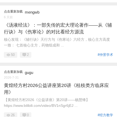
点击重新加载
mengwb
6 天前
《汤液经法》：一部失传的宏大理论著作——从《辅
行诀》与《伤寒论》的对比看经方源流
核心发现：《辅行诀》天行方与《伤寒论》六经方，核心主方高度
一致： 七首核心主方，药物组成和 ...
50
2
#仲景学术
点击重新加载
gugu
2026-7-31
黄煌经方村2026公益讲座第20讲《桂枝类方临床应
用》
【黄煌经方村2026《公益讲座》第20讲——杨慧锋】
https://www.bilibili.com/video/BV1nSgr6jEJ ...
26
0
#经方教学