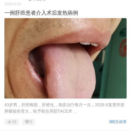
2026-6-14
一例肝癌患者介入术后发热病例
43岁男，肝癌晚期，肝硬化，免疫治疗每月一次，2026-6复查肝脏
肿瘤较前变大，给予联合局部TACE术 ...
53
0
#经方自学