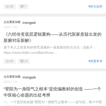
56
7
#经方自学
点击重新加载
mengwb
2026-7-26
《六经传变底层逻辑重构——从历代医家质疑出发的
脏腑对应新解》
基于本人之前发布的研究汤液的一条新路径的方法论（见帖子：
https://www.hhjfsl.com/jfbbs/threa ...
84
12
#仲景学术
点击重新加载
mengwb
2026-7-23
“肾阳为一身阳气之根本”是统编教材的创造 ——一个
中医核心命题的出处考辨
一、一个悬空的命题“肾阳为一身阳气之根本”——这句话，每个中医