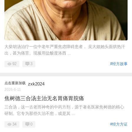
大柴胡汤治疗一位中老年严重焦虑障碍患者， 吴大姐她头面烘热汗
出，甚为痛苦。现服用盐酸度洛西 ...
92
3
#经方故事
点击重新加载
zxk2024
2026-6-11
焦树德三合汤主治无名胃痛胃脘痛
三合汤，这一古老而神奇的中药方剂，源于著名医家焦树德的精心
研制。它专为那些久治不愈，或是其 ...
34
0
#经方方证