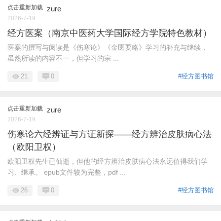
点击重新加载
zure
2026-7-19
经方医案（南京中医药大学国际经方学院特色教材）
医案的撰写与阅读是《伤寒论》《⾦匮要略》学习的补充与继续，
虽然所读的内容不⼀，但学习的宗 ...
21
0
#经方图书馆
点击重新加载
zure
2026-7-19
伤寒论六经辨证与方证新探——经方辨治皮肤病心法
（欧阳卫权）
欧阳卫权先生已仙逝，但他的经方辨治皮肤病心法永远值得我们学
习、继承。 epub文件较为完整，pdf ...
26
0
#经方图书馆