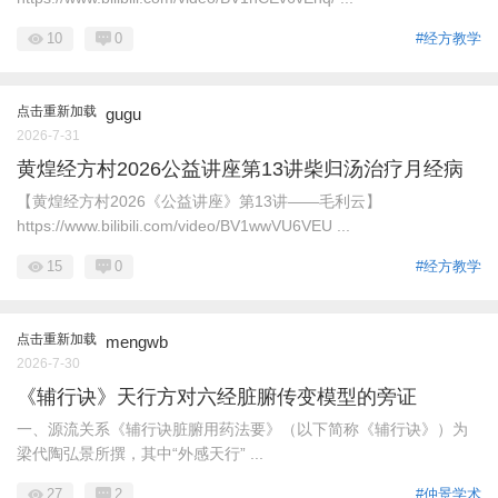
10
0
#经方教学
点击重新加载
gugu
2026-7-31
黄煌经方村2026公益讲座第13讲柴归汤治疗月经病
【黄煌经方村2026《公益讲座》第13讲——毛利云】
https://www.bilibili.com/video/BV1wwVU6VEU ...
15
0
#经方教学
点击重新加载
mengwb
2026-7-30
《辅行诀》天行方对六经脏腑传变模型的旁证
一、源流关系《辅行诀脏腑用药法要》（以下简称《辅行诀》）为
梁代陶弘景所撰，其中“外感天行” ...
27
2
#仲景学术