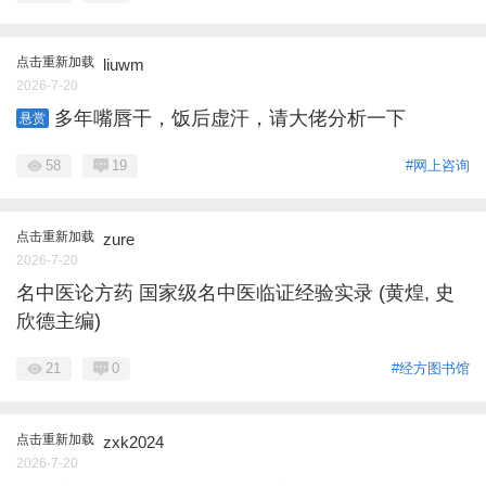
点击重新加载
liuwm
2026-7-20
多年嘴唇干，饭后虚汗，请大佬分析一下
悬赏
58
19
#网上咨询
点击重新加载
zure
2026-7-20
名中医论方药 国家级名中医临证经验实录 (黄煌, 史
欣德主编)
21
0
#经方图书馆
点击重新加载
zxk2024
2026-7-20