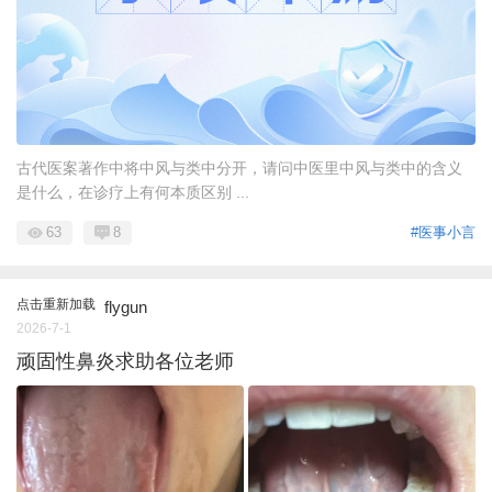
古代医案著作中将中风与类中分开，请问中医里中风与类中的含义
是什么，在诊疗上有何本质区别 ...
63
8
#医事小言
点击重新加载
flygun
2026-7-1
顽固性鼻炎求助各位老师