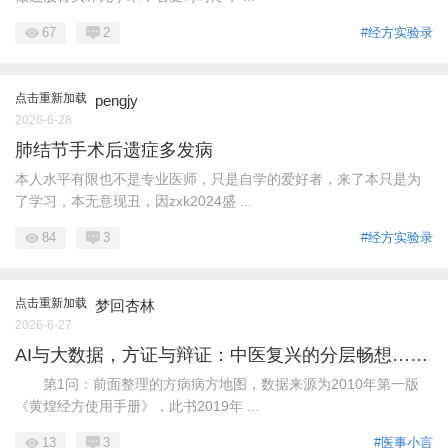
67
2
#经方实验录
点击重新加载
pengjy
2026-6-28
肺结节手术后遗症多发病
本人水平有限也不是专业医师，只是自学的爱好者，来了本只是为
了学习，本无意现丑，因zxk2024盛 ...
84
3
#经方实验录
点击重新加载
梦回杏林
2026-6-27
AI与大数据，方证与辩证：中医复兴的分层畅想……
第1问：前面整理的方病病方地图，数据来源为2010年第一版
《黄煌经方使用手册》，此书2019年 ...
13
3
#医事小言