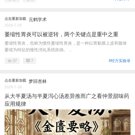
点击重新加载
元鹤学术
2026-7-29
萎缩性胃炎可以被逆转，两个关键点是重中之重
萎缩性胃炎，也称为慢性萎缩性胃炎，是一种以胃黏膜上皮和腺体
萎缩为特征的慢性消化系统疾病。 ...
37
7
#经方实验录
点击重新加载
梦回杏林
2026-7-28
从大半夏汤与半夏泻心汤差异推而广之看仲景甜味药
应用规律