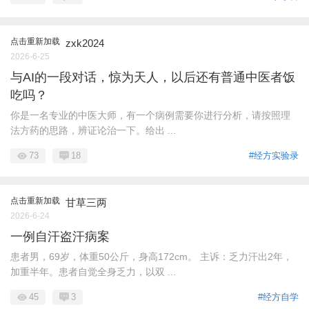
点击重新加载
zxk2024
2026-6-25
与AI的一段对话，惊为天人，以后还有普通中医者饭
吃吗？
你是一名专业的中医大师，有一个病例需要你进行分析，请按照理
法方药的思路，辨证论治一下。给出 ...
73
18
#经方实验录
点击重新加载
甘草三两
2026-6-24
一例自汗盗汗病案
患者男，69岁，体重50公斤，身高172cm。 主诉：乏力汗出2年，
加重半年。患者自觉全身乏力，以双 ...
45
3
#经方自学