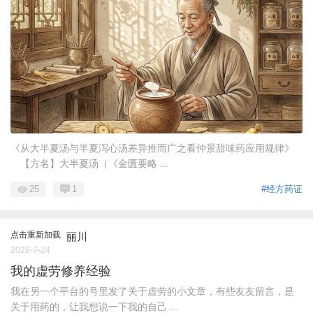
《从大半夏汤与半夏泻心汤差异推而广之看仲景甜味药应用规律》
【方名】大半夏汤（《金匱要略 ...
25
1
#经方药证
点击重新加载
丽川
2026-7-24
我的虚劳修养经验
我在另一个平台的号里发了关于虚劳的小文章，有些友友留言，是
关于用药的，让我想说一下我的自己 ...