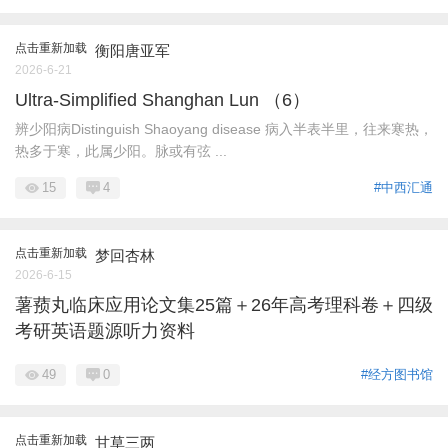
点击重新加载
衡阳唐亚军
2026-6-21
Ultra-Simplified Shanghan Lun （6）
辨少阳病Distinguish Shaoyang disease 病入半表半里，往来寒热，
热多于寒，此属少阳。脉或有弦 ...
15
4
#中西汇通
点击重新加载
梦回杏林
2026-6-15
薯蓣丸临床应用论文集25篇＋26年高考理科卷＋四级
考研英语题源听力资料
49
0
#经方图书馆
点击重新加载
甘草三两