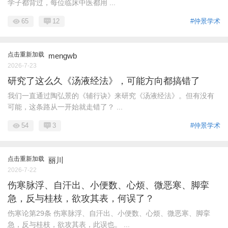
学子都背过，每位临床中医都用 ...
65
12
#仲景学术
点击重新加载
mengwb
2026-7-23
研究了这么久《汤液经法》，可能方向都搞错了
我们一直通过陶弘景的《辅行诀》来研究《汤液经法》。但有没有
可能，这条路从一开始就走错了？ ...
54
3
#仲景学术
点击重新加载
丽川
2026-7-22
伤寒脉浮、自汗出、小便数、心烦、微恶寒、脚挛
急，反与桂枝，欲攻其表，何误了？
伤寒论第29条 伤寒脉浮、自汗出、小便数、心烦、微恶寒、脚挛
急，反与桂枝，欲攻其表，此误也。 ...