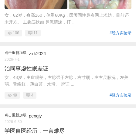
女，62岁，身高160，体重60Kg，因顽固性鼻炎网上求助，目前还
未开方。 主要症状如 鼻流清涕，打 ...
106
11
#经方实验录
点击重新加载
zxk2024
2026-7-1
治同事虚性眠差证
女，48岁，主症眠差，右脉强于左脉，右寸弱，左右尺脉沉，左关
弱。舌绛红，薄白苔，水滑。 辨证 ...
49
4
#经方实验录
点击重新加载
pengjy
2026-6-30
学医自医经历，一言难尽