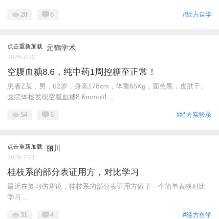
28
8
#经方自学
点击重新加载
元鹤学术
2026-7-22
空腹血糖8.6，纯中药1周控糖至正常！
患者Z某，男，62岁，身高178cm，体重65Kg，面色黑，皮肤干。
医院体检发现空腹血糖8.6mmol/L， ...
54
6
#经方实验录
点击重新加载
丽川
2026-7-21
桂枝系的部分表证用方，对比学习
最近在复习伤寒论，桂枝系的部分表证用方做了一个简单表格对比
学习 ...
31
4
#经方自学