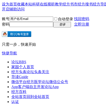
设为首页
收藏本站
科研在线
视听教学
经方书市
经方搜书
经方导
开启辅助访问
账号
找回密码
自动登录
密码
立即注册
登录
只需一步，快速开始
快捷导航
论坛
BBS
家园
个人首页
经方头条
论坛头条关注
导读
Guide
微信平台
经方医学论坛微信公众号
App客户端
自主开发论坛App
经方百科
全站首页
回到全站首页
认证