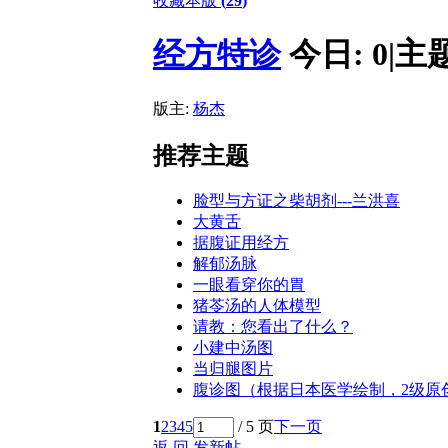
收藏本版
(
29
)
经方特诊
今日:
0
|
主
版主:
杨杰
推荐主题
脸型与方证之柴胡剂---兰洪喜
大黄舌
据腹证用经方
解郁汤脉
一眼看穿你的胃
猪苓汤的人体模型
请教：您看出了什么？
小建中汤图
当归腿图片
腹诊图（根据日本医学绘制，2级原
1
2
3
4
5
/ 5 页
下一页
返 回
发新帖