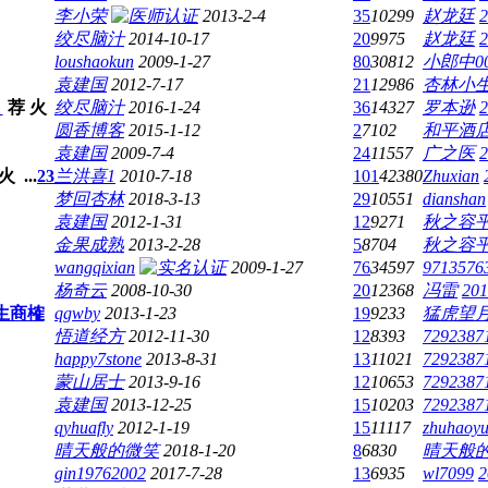
李小荣
2013-2-4
35
10299
赵龙廷
2
绞尽脑汁
2014-10-17
20
9975
赵龙廷
2
loushaokun
2009-1-27
80
30812
小郎中00
袁建国
2012-7-17
21
12986
杏林小生2
】
荐
火
绞尽脑汁
2016-1-24
36
14327
罗本逊
2
圆香博客
2015-1-12
2
7102
和平酒
袁建国
2009-7-4
24
11557
广之医
2
火
...
2
3
兰洪喜1
2010-7-18
101
42380
Zhuxian
梦回杏林
2018-3-13
29
10551
dianshan
袁建国
2012-1-31
12
9271
秋之容
金果成熟
2013-2-28
5
8704
秋之容
wangqixian
2009-1-27
76
34597
9713576
杨奇云
2008-10-30
20
12368
冯雷
201
生商榷
qgwby
2013-1-23
19
9233
猛虎望
悟道经方
2012-11-30
12
8393
7292387
happy7stone
2013-8-31
13
11021
7292387
蒙山居士
2013-9-16
12
10653
7292387
袁建国
2013-12-25
15
10203
7292387
qyhuafly
2012-1-19
15
11117
zhuhaoy
晴天般的微笑
2018-1-20
8
6830
晴天般
gin19762002
2017-7-28
13
6935
wl7099
2