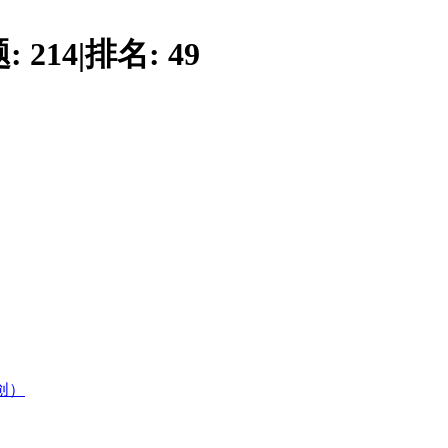
题:
214
|
排名:
49
创）