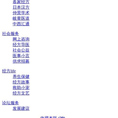
各家经方
日本汉方
仲景学术
岐黄医道
中西汇通
社会服务
网上咨询
经方导医
社会公益
医事小言
供求招募
经方life
养生保健
经方故事
救助小宠
经方文艺
论坛服务
发展建议