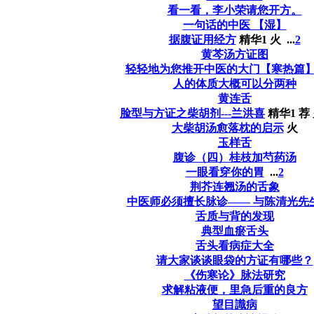
看一看，李小荣请您开方。
一句话的中医 【湿】
据腹证用经方
精华1
火
...
2
黄芩汤方证图
轻轻地为您推开中医的大门【寒热篇
人的体质大概可以分两种
黄连舌
脸型与方证之柴胡剂---兰洪喜
精华1
荐
大柴胡汤愈落枕的启示
火
玉样舌
腹诊（四）桂枝加芍药汤
一眼看穿你的胃
...
2
荆芥连翘汤的舌象
中医师必须擅长脉诊—— 与陈清光先
舌质与背的发现
典型血瘀舌头
舌头看病症大全
请大家谈谈眼袋的方证有哪些？
《伤寒论》脉法研究
求解粘液便，里急后重的良方
望目識病