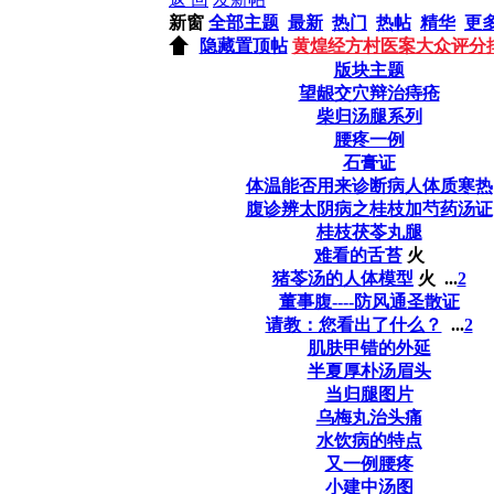
新窗
全部主题
最新
热门
热帖
精华
更
隐藏置顶帖
黄煌经方村医案大众评分
版块主题
望龈交穴辩治痔疮
柴归汤腿系列
腰疼一例
石膏证
体温能否用来诊断病人体质寒热
腹诊辨太阴病之桂枝加芍药汤证
桂枝茯苓丸腿
难看的舌苔
火
猪苓汤的人体模型
火
...
2
董事腹----防风通圣散证
请教：您看出了什么？
...
2
肌肤甲错的外延
半夏厚朴汤眉头
当归腿图片
乌梅丸治头痛
水饮病的特点
又一例腰疼
小建中汤图