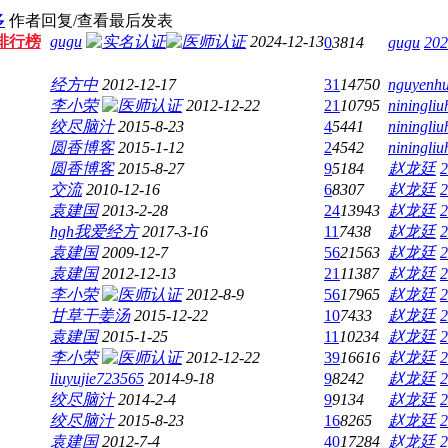
多
作者
回复/查看
最后发表
排行榜
gugu
2024-12-13
0
3814
gugu
202
经方中
2012-12-17
31
14750
nguyenh
李小荣
2012-12-22
21
10795
niningliu
绞尽脑汁
2015-8-23
4
5441
niningliu
圆香博客
2015-1-12
2
4542
niningliu
圆香博客
2015-8-27
9
5184
赵龙廷
2
交流
2010-12-16
6
8307
赵龙廷
2
袁建国
2013-2-28
24
13943
赵龙廷
2
hgh我爱经方
2017-3-16
11
7438
赵龙廷
2
袁建国
2009-12-7
56
21563
赵龙廷
2
袁建国
2012-12-13
21
11387
赵龙廷
2
李小荣
2012-8-9
56
17965
赵龙廷
2
甘草干姜汤
2015-12-22
10
7433
赵龙廷
2
袁建国
2015-1-25
11
10234
赵龙廷
2
李小荣
2012-12-22
39
16616
赵龙廷
2
liuyujie723565
2014-9-18
9
8242
赵龙廷
2
绞尽脑汁
2014-2-4
9
9134
赵龙廷
2
绞尽脑汁
2015-8-23
16
8265
赵龙廷
2
袁建国
2012-7-4
40
17284
赵龙廷
2