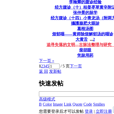
李翰卿的腹诊经验
经方腹诊（十）桂姜枣草黄辛附
张仲景的脉学
经方腹诊（十四）小青龙汤（附两
攝護腺肥大眼診
葛根汤图
烦郁咽——黄师除烦解郁汤的咽诊
大黄舌
...
2
追寻失落的文明---古脉法整理与研究
柴胡眼
凭脉用药
下一页 »
1
2
3
4
5
/ 5 页
下一页
返 回
发新帖
快速发帖
高级模式
B
Color
Image
Link
Quote
Code
Smilies
您需要登录后才可以发帖
登录
|
立即注册