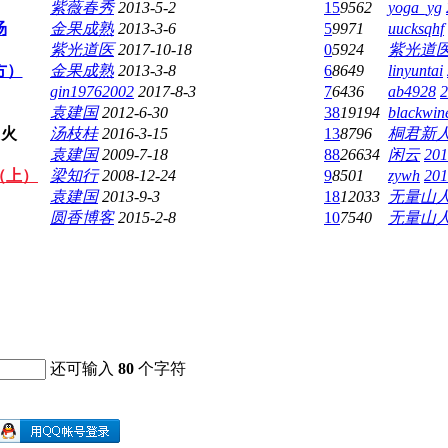
紫薇春秀
2013-5-2
15
9562
yoga_yg
汤
金果成熟
2013-3-6
5
9971
uucksqhf
紫光道医
2017-10-18
0
5924
紫光道
方）
金果成熟
2013-3-8
6
8649
linyuntai
gin19762002
2017-8-3
7
6436
ab4928
2
袁建国
2012-6-30
38
19194
blackwin
火
汤枝桂
2016-3-15
13
8796
桐君新
袁建国
2009-7-18
88
26634
闲云
201
（上）
梁知行
2008-12-24
9
8501
zywh
201
袁建国
2013-9-3
18
12033
无量山
圆香博客
2015-2-8
10
7540
无量山
还可输入
80
个字符