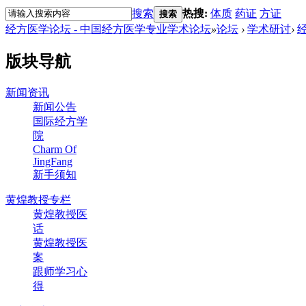
搜索
热搜:
体质
药证
方证
搜索
经方医学论坛 - 中国经方医学专业学术论坛
»
论坛
›
学术研讨
›
版块导航
新闻资讯
新闻公告
国际经方学
院
Charm Of
JingFang
新手须知
黄煌教授专栏
黄煌教授医
话
黄煌教授医
案
跟师学习心
得