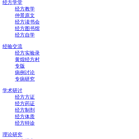
经方学堂
经方教学
仲景原文
经方读书会
经方图书馆
经方自学
经验交流
经方实验录
黄煌经方村
专版
病例讨论
专病研究
学术研讨
经方方证
经方药证
经方制剂
经方体质
经方特诊
理论研究