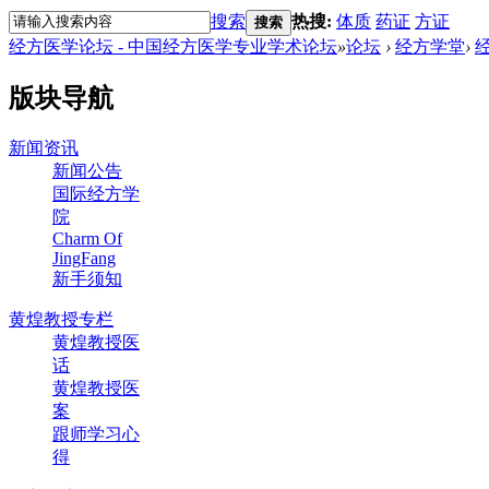
搜索
热搜:
体质
药证
方证
搜索
经方医学论坛 - 中国经方医学专业学术论坛
»
论坛
›
经方学堂
›
版块导航
新闻资讯
新闻公告
国际经方学
院
Charm Of
JingFang
新手须知
黄煌教授专栏
黄煌教授医
话
黄煌教授医
案
跟师学习心
得