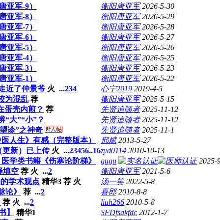
唐亚军-9）
衡阳唐亚军
2026-5-30
唐亚军-8）
衡阳唐亚军
2026-5-29
唐亚军-7）
衡阳唐亚军
2026-5-28
唐亚军-6）
衡阳唐亚军
2026-5-27
唐亚军-5）
衡阳唐亚军
2026-5-26
唐亚军-4）
衡阳唐亚军
2026-5-25
唐亚军-3）
衡阳唐亚军
2026-5-23
唐亚军-1）
衡阳唐亚军
2026-5-22
走近了仲景爷
火
...
2
3
4
心宁2019
2019-4-5
较为混乱
荐
衡阳唐亚军
2025-5-15
在蛋壳内煎？
荐
先贤追随者
2025-11-12
“大”“小”？
先贤追随者
2025-11-12
望诊”之神奇
先贤追随者
2025-11-1
中医人生》有感（完整版本）
邢斌
2013-5-27
（更新）已上传
火
...
2
3
4
5
6
..
16
zyd0114
2010-10-13
：医学类书籍《伤寒论阶梯》
gugu
2025-
择填空
荐
火
...
2
衡阳唐亚军
2021-5-6
响的学术观点
精华3
荐
火
汤一笑
2022-5-8
脉论》
荐
...
2
喜郎
2010-8-8
》
荐
火
...
2
liuh266
2010-5-8
书】
精华1
SFDfsakfdc
2012-1-7