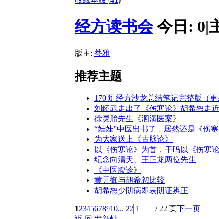
收藏本版
(
41
)
经方读书会
今日:
0
|
版主:
荂雅
推荐主题
170页 经方沙龙总结笔记完整版（
刘绍武走出了《伤寒论》胡希恕走
徐灵胎先生《洄溪医案》
“娃娃”中医出书了，居然还是《伤
为大家送上《古脉论》
以《伤寒论》为首，干吗以《伤寒论
纪念向清天、王正龙两位先生
《中医腹诊》
黄元御与胡希恕比较
胡希恕少阴病即表阴证辨正
1
2
3
4
5
6
7
8
9
10
... 22
/ 22 页
下一页
返 回
发新帖