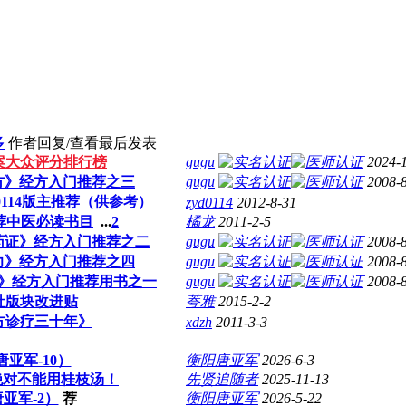
多
作者
回复/查看
最后发表
案大众评分排行榜
gugu
2024-
方》经方入门推荐之三
gugu
2008-
d0114版主推荐（供参考）
zyd0114
2012-8-31
荐中医必读书目
...
2
橘龙
2011-2-5
药证》经方入门推荐之二
gugu
2008-
力》经方入门推荐之四
gugu
2008-
》经方入门推荐用书之一
gugu
2008-
社版块改进贴
荂雅
2015-2-2
方诊疗三十年》
xdzh
2011-3-3
亚军-10）
衡阳唐亚军
2026-6-3
绝对不能用桂枝汤！
先贤追随者
2025-11-13
亚军-2）
荐
衡阳唐亚军
2026-5-22