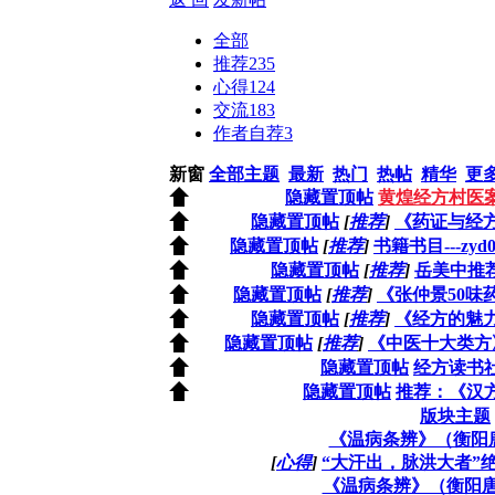
全部
推荐
235
心得
124
交流
183
作者自荐
3
新窗
全部主题
最新
热门
热帖
精华
更
隐藏置顶帖
黄煌经方村医
隐藏置顶帖
[
推荐
]
《药证与经
隐藏置顶帖
[
推荐
]
书籍书目---zy
隐藏置顶帖
[
推荐
]
岳美中推
隐藏置顶帖
[
推荐
]
《张仲景50味
隐藏置顶帖
[
推荐
]
《经方的魅
隐藏置顶帖
[
推荐
]
《中医十大类方
隐藏置顶帖
经方读书
隐藏置顶帖
推荐：《汉
版块主题
《温病条辨》（衡阳唐
[
心得
]
“大汗出，脉洪大者”
《温病条辨》（衡阳唐