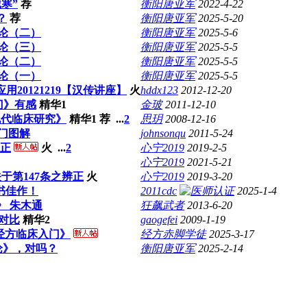
寒”
荐
衡阳唐亚军
2022-4-22
？
荐
衡阳唐亚军
2025-5-20
论（二）
衡阳唐亚军
2025-5-6
论（三）
衡阳唐亚军
2025-5-5
论（二）
衡阳唐亚军
2025-5-5
论（一）
衡阳唐亚军
2025-5-5
20121219【汉传讲座】
火
hddx123
2012-12-20
门》有感
精华1
金玻
2011-12-10
现代临床研究》
精华1
荐
...
2
思玥
2008-12-16
门图解
johnsonqu
2011-5-24
正
火
...
2
心宁2019
2019-2-5
心宁2019
2021-5-21
于第147条之辨正
火
心宁2019
2019-3-20
新书佳作！
2011cdc
2025-1-4
》 朱木通
狂飙武者
2013-6-20
对比
精华2
gaogefei
2009-1-19
经方临床入门》
经方赤脚学徒
2025-3-17
论》，对吗？
衡阳唐亚军
2025-2-14