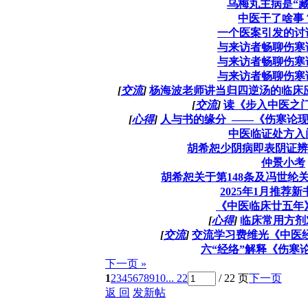
乌梅丸主病是“藏
中医干了啥事
一个医案引发的讨
与来访者畅聊伤寒
与来访者畅聊伤寒
与来访者畅聊伤寒
[
交流
]
杨海波老师讲当归四逆汤的临床应用
[
交流
]
读《步入中医之
[
心得
]
人与书的缘分 ——《伤寒论
中医临证处方入
胡希恕少阴病即表阴证辨
仲景小考
胡希恕关于第148条及冯世纶关
2025年1月推荐
《中医临床廿五年
[
心得
]
临床常用方剂
[
交流
]
交流学习费维光《中医
六“经络”解释《伤寒
下一页 »
1
2
3
4
5
6
7
8
9
10
... 22
/ 22 页
下一页
返 回
发新帖