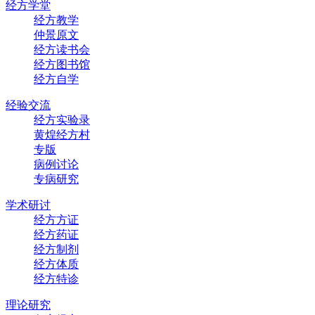
经方学堂
经方教学
仲景原文
经方读书会
经方图书馆
经方自学
经验交流
经方实验录
黄煌经方村
专版
病例讨论
专病研究
学术研讨
经方方证
经方药证
经方制剂
经方体质
经方特诊
理论研究