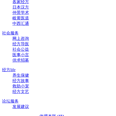
各家经方
日本汉方
仲景学术
岐黄医道
中西汇通
社会服务
网上咨询
经方导医
社会公益
医事小言
供求招募
经方life
养生保健
经方故事
救助小宠
经方文艺
论坛服务
发展建议