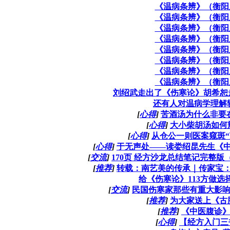
《温病条辨》（衡阳
《温病条辨》（衡阳
《温病条辨》（衡阳
《温病条辨》（衡阳
《温病条辨》（衡阳
《温病条辨》（衡阳
《温病条辨》（衡阳
《温病条辨》（衡阳
刘绍武走出了《伤寒论》胡希恕
还有人对温病学理解
[
心得
]
苦酒汤为什么非要
[
心得
]
大小柴胡汤如何辨
[
心得
]
从仓公一则医案窥斑“
[
心得
]
于无声处——读娄绍昆先生《
[
交流
]
170页 经方沙龙总结笔记完整版
[
推荐
]
转载：南艺美的传承｜传家宝
给《伤寒论》113方做选
[
交流
]
民国伤寒家那些有重大影
[
推荐
]
为大家送上《古
[
推荐
]
《中医腹诊
[
心得
]
【经方入门三