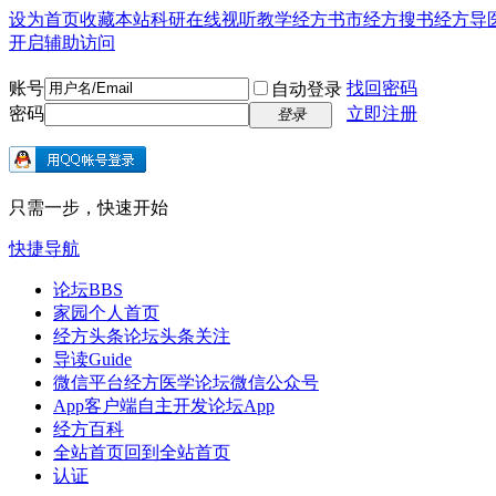
设为首页
收藏本站
科研在线
视听教学
经方书市
经方搜书
经方导
开启辅助访问
账号
找回密码
自动登录
密码
立即注册
登录
只需一步，快速开始
快捷导航
论坛
BBS
家园
个人首页
经方头条
论坛头条关注
导读
Guide
微信平台
经方医学论坛微信公众号
App客户端
自主开发论坛App
经方百科
全站首页
回到全站首页
认证