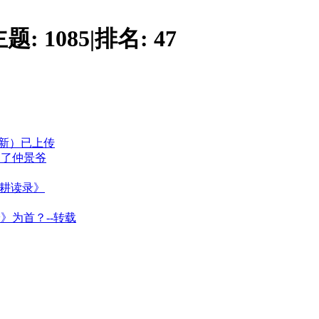
主题:
1085
|
排名:
47
更新）已上传
近了仲景爷
寒耕读录》
》为首？--转载