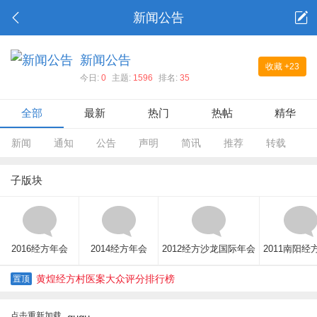
新闻公告
新闻公告
收藏
+23
今日:
0
主题:
1596
排名:
35
全部
最新
热门
热帖
精华
新闻
通知
公告
声明
简讯
推荐
转载
子版块
2016经方年会
2014经方年会
2012经方沙龙国际年会
2011南阳经
黄煌经方村医案大众评分排行榜
置顶
点击重新加载