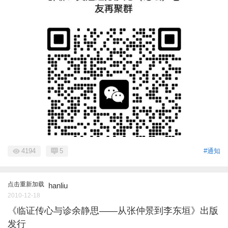
4194
5
#通知
点击重新加载
hanliu
2010-12-18
《临证传心与诊余静思——从张仲景到李东垣》出版
发行