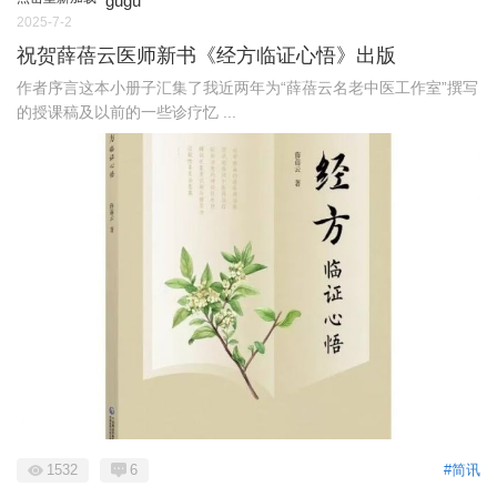
gugu
2025-7-2
祝贺薛蓓云医师新书《经方临证心悟》出版
作者序言这本小册子汇集了我近两年为“薛蓓云名老中医工作室”撰写
的授课稿及以前的一些诊疗忆 ...
1532
6
#简讯