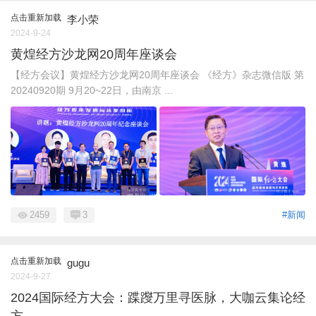
点击重新加载
李小荣
2024-9-24
黄煌经方沙龙网20周年座谈会
【经方会议】黄煌经方沙龙网20周年座谈会 《经方》杂志微信版 第
20240920期 9月20~22日，由南京 ...
2459
3
#新闻
点击重新加载
gugu
2024-9-27
2024国际经方大会：蹀躞万里寻医脉，大咖云集论经
方