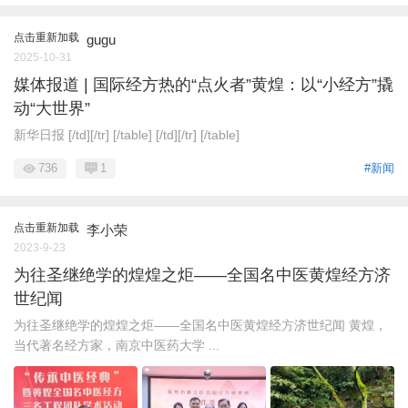
点击重新加载
gugu
2025-10-31
媒体报道 | 国际经方热的“点火者”黄煌：以“小经方”撬
动“大世界”
新华日报 [/td][/tr] [/table] [/td][/tr] [/table]
736
1
#新闻
点击重新加载
李小荣
2023-9-23
为往圣继绝学的煌煌之炬——全国名中医黄煌经方济
世纪闻
为往圣继绝学的煌煌之炬——全国名中医黄煌经方济世纪闻 黄煌，
当代著名经方家，南京中医药大学 ...