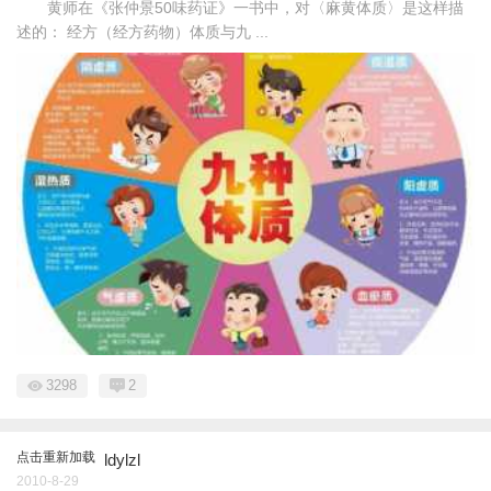
黄师在《张仲景50味药证》一书中，对〈麻黄体质〉是这样描
述的： 经方（经方药物）体质与九 ...
3298
2
点击重新加载
ldylzl
2010-8-29