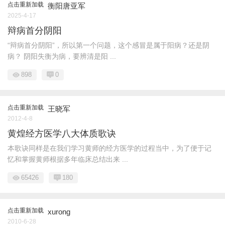
点击重新加载
衡阳唐亚军
2025-4-17
辩病首分阴阳
“辩病首分阴阳”，所以第一个问题，这个感冒是属于阳病？还是阴
病？ 阴阳失衡为病，要辨清是阳 ...
898
0
点击重新加载
王晓军
2012-4-8
黄煌经方医学八大体质歌诀
本歌诀同样是在我们学习黄师的经方医学的过程当中，为了便于记
忆和掌握黄师根据多年临床总结出来 ...
65426
180
点击重新加载
xurong
2010-6-28