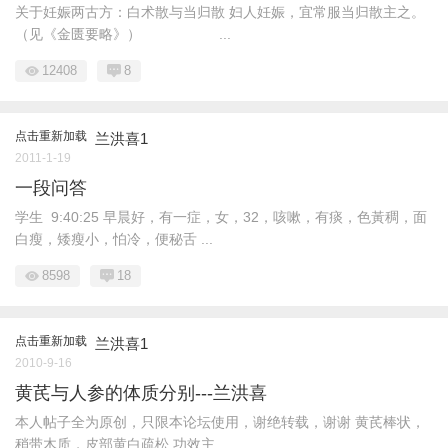
关于妊娠两古方：白术散与当归散 妇人妊娠，宜常服当归散主之。
（见《金匮要略》） ...
12408
8
点击重新加载
兰洪喜1
2011-1-19
一段问答
学生 9:40:25 早晨好，有一症，女，32，咳嗽，有痰，色黃稠，面
白瘦，矮瘦小，怕冷，便秘舌 ...
8598
18
点击重新加载
兰洪喜1
2010-9-16
黄芪与人参的体质分别---兰洪喜
本人帖子全为原创，只限本论坛使用，谢绝转载，谢谢 黄芪棒状，
稍带木质，皮部黄白疏松 功效主 ...