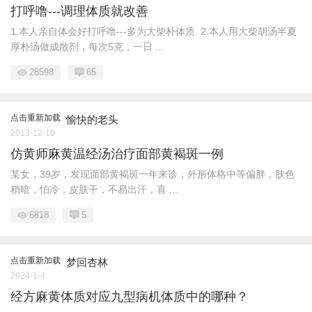
打呼噜---调理体质就改善
1.本人亲自体会好打呼噜---多为大柴朴体质. 2.本人用大柴胡汤半夏
厚朴汤做成散剂，每次5克，一日 ...
28598
65
点击重新加载
愉快的老头
2013-12-10
仿黄师麻黄温经汤治疗面部黄褐斑一例
某女，39岁，发现面部黄褐斑一年来诊，外形体格中等偏胖，肤色
稍暗，怕冷，皮肤干，不易出汗，喜 ...
6818
5
点击重新加载
梦回杏林
2024-1-4
经方麻黄体质对应九型病机体质中的哪种？