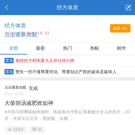
经方体质
经方体质
收藏
+61
今日:
0
主题:
418
排名:
53
点击重新加载
全部
最新
热门
热帖
精华
黄煌经方村医案大众评分排行榜
置顶
警告一些不懂尊重劳动、尊重知识产权的媒体及媒体人
置顶
点击重新加载
无戒
2013-10-16
大柴胡汤减肥效如神
9月初与同事陈姐闲谈时，陈姐拿出手机让我看她大女儿的照片：20
岁，长得又白又壮，肥国脸、水桶 ...
18064
39