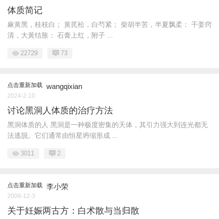
体质简记
麻黃黑，桂枝白； 黃芪松，白芍紧； 柴胡半苦，半夏飘柔： 干姜窍
清，大黃结胀： 石膏上红，附子 ...
22729
73
点击重新加载
wangqixian
2024-2-10
讨论黑洞人体质的治疗方法
黑洞体质的人 黑洞是一种极度密集的天体，其引力强大到连光都无
法逃脱。它们通常由恒星坍缩形成 ...
3011
2
点击重新加载
李小荣
2008-12-3
关于妊娠两古方：白术散与当归散