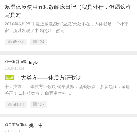
寒湿体质使用五积散临床日记（我是外行，但愿这样
写是对
2010年6月28日 最近越发感到“全息”无处不在，人体就是一个小宇
宙，所以发现了中医的好，然而 ...
45757
134
点击重新加载
ldylzl
2010-10-24
十大类方——体质方证歌诀
精华
十大类方——体质方证歌诀 偷学黃师，乱编歌诀，多多包涵，敬请
斧正！ 1.桂枝类方： 白面书生桂 ...
56518
132
点击重新加载
姚一中
2013-9-8