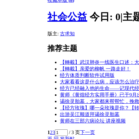
收藏本版
(
8
)
社会公益
今日:
0
|
主
版主:
古求知
推荐主题
【轉載】武汉肺炎一线医生口述：
【轉載】亲爱的柳帆 一路走好！
经方体质判断软件试用版
大家看看这是什么病，应该怎么治
经方已经融入他的生命——记现代
黄师《黄煌经方实用手册》已于9月
谒徐灵胎墓，大家都来帮帮忙，挽
【经方玫瑰】哪一朵玫瑰是你？【
出游吴江顺道拜谒徐灵胎墓
黄师在三部六病论坛 讲座视频
1
2
3
/ 3 页
下一页
返 回
发新帖