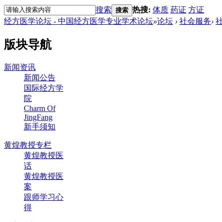
搜索
热搜:
体质
药证
方证
搜索
经方医学论坛 - 中国经方医学专业学术论坛
»
论坛
›
社会服务
›
版块导航
新闻资讯
新闻公告
国际经方学
院
Charm Of
JingFang
新手须知
黄煌教授专栏
黄煌教授医
话
黄煌教授医
案
跟师学习心
得