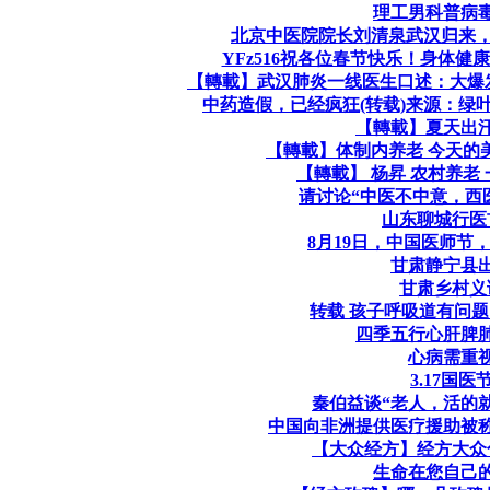
理工男科普病
北京中医院院长刘清泉武汉归来
YFz516祝各位春节快乐！身体
【轉載】武汉肺炎一线医生口述：大爆
中药造假，已经疯狂(转载)来源：绿叶青草
【轉載】夏天出
【轉載】体制内养老 今天的
【轉載】 杨昇 农村养老
请讨论“中医不中意，西
山东聊城行医
8月19日，中国医师节
甘肃静宁县
甘肃乡村义
转载 孩子呼吸道有问
四季五行心肝脾
心病需重
3.17国医
秦伯益谈“老人，活的
中国向非洲提供医疗援助被称
【大众经方】经方大众
生命在您自己