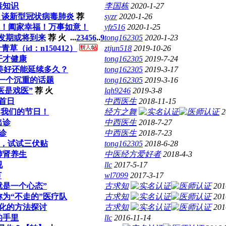
毒知识
李国栋
2020-1-27
，谈新型冠状病毒肺炎
荐
syzr
2020-1-26
健康！阖家幸福！万事如意！
yfz516
2020-1-25
发期或将到来
荐
火
...
2
3
4
5
6
..
9
tong162305
2020-1-23
（id：n150412）
ztjun518
2019-10-26
汗才健康
tong162305
2019-7-24
美好还能延续多久？
tong162305
2019-3-17
 一个沉重的话题
tong162305
2019-3-16
医是戏医”
荐
火
lqh9246
2019-3-8
首日
中西医生
2018-11-15
，我们的节日！
经方之舞
2
出诊
中西医生
2018-7-27
诊
中西医生
2018-7-23
题，试试三伏贴
tong162305
2018-6-28
肺肾养生
中医经方爱好者
2018-4-3
视
llc
2017-5-17
节
wl7099
2017-3-17
就是一个心态”
古求知
201
为“不走的”医疗队
古求知
201
化的方法探讨
古求知
201
的手里
llc
2016-11-14