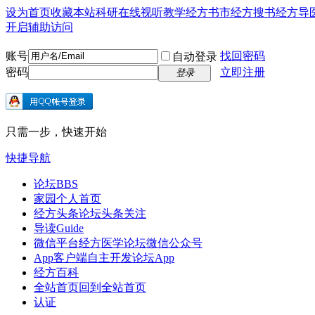
设为首页
收藏本站
科研在线
视听教学
经方书市
经方搜书
经方导
开启辅助访问
账号
找回密码
自动登录
密码
立即注册
登录
只需一步，快速开始
快捷导航
论坛
BBS
家园
个人首页
经方头条
论坛头条关注
导读
Guide
微信平台
经方医学论坛微信公众号
App客户端
自主开发论坛App
经方百科
全站首页
回到全站首页
认证