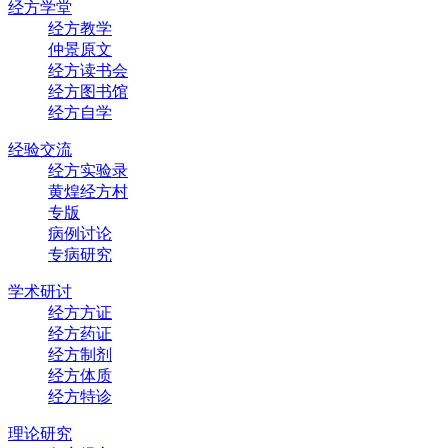
经方学堂
经方教学
仲景原文
经方读书会
经方图书馆
经方自学
经验交流
经方实验录
黄煌经方村
专版
病例讨论
专病研究
学术研讨
经方方证
经方药证
经方制剂
经方体质
经方特诊
理论研究