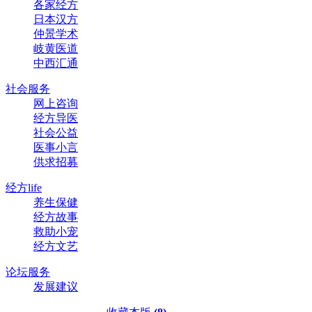
各家经方
日本汉方
仲景学术
岐黄医道
中西汇通
社会服务
网上咨询
经方导医
社会公益
医事小言
供求招募
经方life
养生保健
经方故事
救助小宠
经方文艺
论坛服务
发展建议