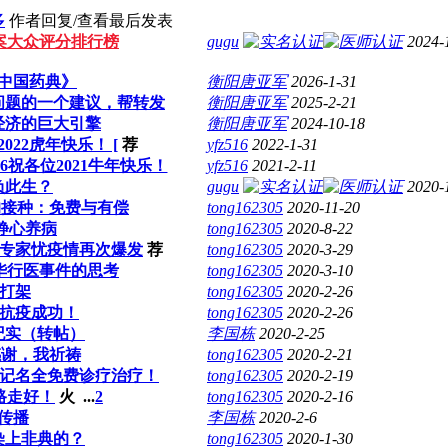
多
作者
回复/查看
最后发表
案大众评分排行榜
gugu
2024-
《中国药典》
衡阳唐亚军
2026-1-31
问题的一个建议，帮转发
衡阳唐亚军
2025-2-21
经济的巨大引擎
衡阳唐亚军
2024-10-18
022虎年快乐！ [
荐
yfz516
2022-1-31
6祝各位2021牛年快乐！
yfz516
2021-2-11
负此生？
gugu
2020-
的接种：免费与有偿
tong162305
2020-11-20
 静心养病
tong162305
2020-8-22
 专家忧疫情再次爆发
荐
tong162305
2020-3-29
华行医事件的思考
tong162305
2020-3-10
仙打架
tong162305
2020-2-26
坡抗疫成功！
tong162305
2020-2-26
纪实（转帖）
李国栋
2020-2-25
感谢，我祈祷
tong162305
2020-2-21
无记名全免费诊疗治疗！
tong162305
2020-2-19
路走好！
火
...
2
tong162305
2020-2-16
传播
李国栋
2020-2-6
染上非典的？
tong162305
2020-1-30