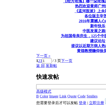
【经方玫瑰】哪一朵玫瑰
热烈欢迎黄师广州
《孟河医派》上央
各位版主辛
2016年震撼人
新年快乐
中医发展之路
为祖国母亲庆生，125个
建议论坛
提议以近期方病人热
黄煌教授瞻仰徐
下一页 »
1
2
3
/ 3 页
下一页
返 回
发新帖
快速发帖
高级模式
B
Color
Image
Link
Quote
Code
Smilies
您需要登录后才可以发帖
登录
|
立即注册