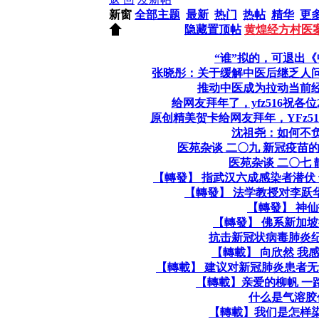
新窗
全部主题
最新
热门
热帖
精华
更
隐藏置顶帖
黄煌经方村医
“谁”拟的，可退出
张晓彤：关于缓解中医后继乏人
推动中医成为拉动当前
给网友拜年了，yfz516祝各位2
原创精美贺卡给网友拜年，YFz51
沈祖尧：如何不
医苑杂谈 二〇九 新冠疫苗
医苑杂谈 二〇七
【轉發】 指武汉六成感染者潜伏
【轉發】 法学教授对李跃
【轉發】 神
【轉發】 佛系新加
抗击新冠状病毒肺炎
【轉載】 向欣然 我
【轉載】 建议对新冠肺炎患者
【轉載】亲爱的柳帆 一
什么是气溶胶
【轉載】我们是怎样