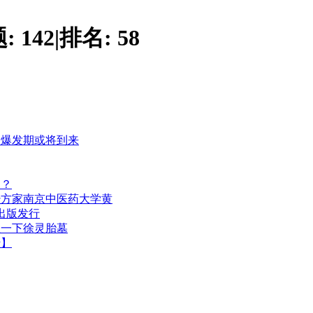
题:
142
|
排名:
58
大爆发期或将到来
疗？
经方家南京中医药大学黄
出版发行
救一下徐灵胎墓
转】