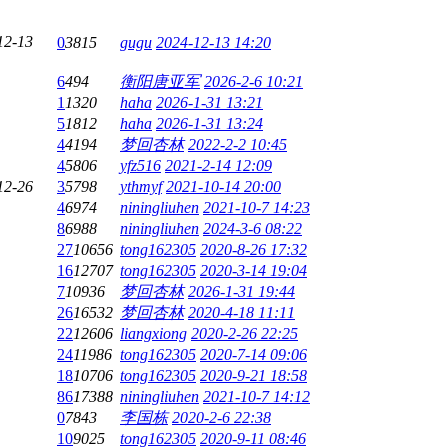
12-13
0
3815
gugu
2024-12-13 14:20
6
494
衡阳唐亚军
2026-2-6 10:21
1
1320
haha
2026-1-31 13:21
5
1812
haha
2026-1-31 13:24
4
4194
梦回杏林
2022-2-2 10:45
4
5806
yfz516
2021-2-14 12:09
12-26
3
5798
ythmyf
2021-10-14 20:00
4
6974
niningliuhen
2021-10-7 14:23
8
6988
niningliuhen
2024-3-6 08:22
27
10656
tong162305
2020-8-26 17:32
16
12707
tong162305
2020-3-14 19:04
7
10936
梦回杏林
2026-1-31 19:44
26
16532
梦回杏林
2020-4-18 11:11
22
12606
liangxiong
2020-2-26 22:25
24
11986
tong162305
2020-7-14 09:06
18
10706
tong162305
2020-9-21 18:58
86
17388
niningliuhen
2021-10-7 14:12
0
7843
李国栋
2020-2-6 22:38
10
9025
tong162305
2020-9-11 08:46