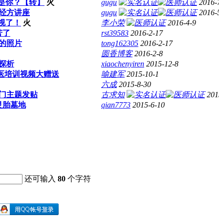
是你？【转】
火
gugu
2016-
经方讲座
gugu
2016-
视了！
火
李小荣
2016-4-9
苦了
rst39583
2016-2-17
心的照片
tong162305
2016-2-17
圆香博客
2016-2-8
探析
xiaochenyiren
2015-12-8
中医培训视频大赠送
喻建军
2015-10-1
六成
2015-8-30
门主题发贴
古求知
201
灵胎墓地
qian7773
2015-6-10
还可输入
80
个字符