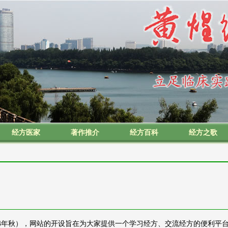
经方医家
著作推介
经方百科
经方之歌
4年秋），网站的开设旨在为大家提供一个学习经方、交流经方的便利平