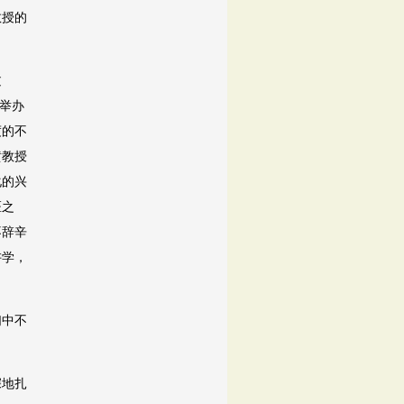
教授的
过
年举办
度的不
黄教授
化的兴
医之
不辞辛
讲学，
们中不
深地扎