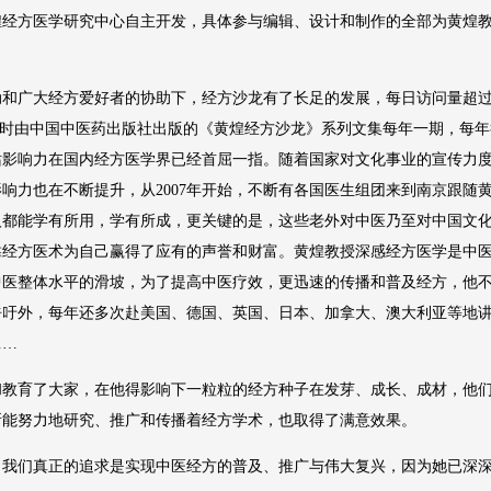
煌经方医学研究中心自主开发，具体参与编辑、设计和制作的全部为黄煌
广大经方爱好者的协助下，经方沙龙有了长足的发展，每日访问量超
左右。同时由中国中医药出版社出版的《黄煌经方沙龙》系列文集每年一期，每
站影响力在国内经方医学界已经首屈一指。随着国家对文化事业的宣传力
响力也在不断提升，从2007年开始，不断有各国医生组团来到南京跟随
人都能学有所用，学有所成，更关键的是，这些老外对中医乃至对中国文
靠经方医术为自己赢得了应有的声誉和财富。黄煌教授深感经方医学是中
中医整体水平的滑坡，为了提高中医疗效，更迅速的传播和普及经方，他
呼吁外，每年还多次赴美国、德国、英国、日本、加拿大、澳大利亚等地
……
育了大家，在他得影响下一粒粒的经方种子在发芽、成长、成材，他
所能努力地研究、推广和传播着经方学术，也取得了满意效果。
们真正的追求是实现中医经方的普及、推广与伟大复兴，因为她已深