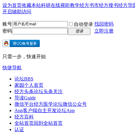
设为首页
收藏本站
科研在线
视听教学
经方书市
经方搜书
经方导
开启辅助访问
账号
找回密码
自动登录
密码
立即注册
登录
只需一步，快速开始
快捷导航
论坛
BBS
家园
个人首页
经方头条
论坛头条关注
导读
Guide
微信平台
经方医学论坛微信公众号
App客户端
自主开发论坛App
经方百科
全站首页
回到全站首页
认证