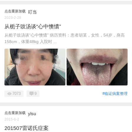
点击重新加载
叮当
2023-2-28
从栀子豉汤谈“心中懊憹”
从栀子豉汤谈“心中懊憹” 病历资料：患者胡某，女性，54岁，身高
158cm，体重48kg 入院时 ...
7073
9
#临证病案整理
点击重新加载
ylsu
2015-6-2
201507雷诺氏症案