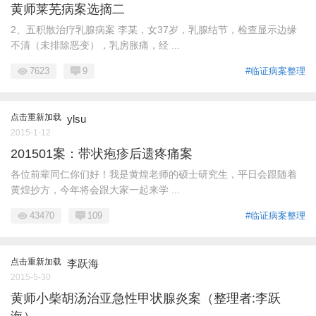
黄师莱芜病案选摘二
2、五积散治疗乳腺病案 李某，女37岁，乳腺结节，检查显示边缘
不清（未排除恶变），乳房胀痛，经 ...
7623
9
#临证病案整理
点击重新加载
ylsu
2015-1-12
201501案：带状疱疹后遗疼痛案
各位前辈同仁你们好！我是黄煌老师的硕士研究生，平日会跟随着
黄煌抄方，今年将会跟大家一起来学 ...
43470
109
#临证病案整理
点击重新加载
李跃海
2015-5-30
黄师小柴胡汤治亚急性甲状腺炎案（整理者:李跃