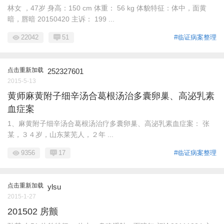
林女 ，47岁 身高：150 cm 体重： 56 kg 体貌特征：体中，面黄
暗，唇暗 20150420 主诉： 199 ...
22042
51
#临证病案整理
点击重新加载
252327601
2015-5-13
黄师麻黄附子细辛汤合葛根汤治多囊卵巢、高泌乳素
血症案
1、麻黄附子细辛汤合葛根汤治疗多囊卵巢、高泌乳素血症案： 张
某，３４岁，山东莱芜人，２年 ...
9356
17
#临证病案整理
点击重新加载
ylsu
2015-1-27
201502 房颤