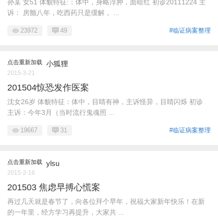
孙某 女51 体貌特征:：体中，身略浮肿，面暗红 初诊20111224 主
诉： 房颤八年，吃西药只是缓解， ...
23972
49
#临证病案整理
点击重新加载
小狐狸
2015-3-21
201504惊恐发作医案
沈女26岁 体貌特征：体中，目睛有神，主诉怪异，目睛闪烁 初诊
主诉：今年3月（当时流行鬼魂照 ...
19667
31
#临证病案整理
点击重新加载
ylsu
2015-2-16
201503 焦虑早搏心慌案
再过几天就是春节了，向各位拜个早年，祝福大家新年快乐！在新
的一年里，经方学习再提升，大家共 ...