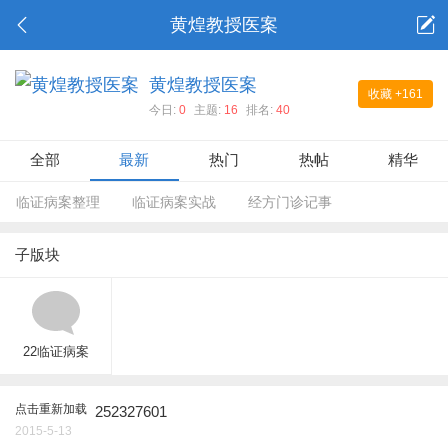
黄煌教授医案
黄煌教授医案
收藏
+161
今日:
0
主题:
16
排名:
40
全部
最新
热门
热帖
精华
临证病案整理
临证病案实战
经方门诊记事
子版块
22临证病案
点击重新加载
252327601
2015-5-13