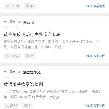
19570
42
#临证病案整理
点击重新加载
李跃海
2015-5-14
黄连阿胶汤治疗先兆流产有感
黄连阿胶汤治先兆流产有感（李跃海） G女士已一月有余未得相
见，今日电话得知，她一切均好。我感 ...
10703
24
#临证病案整理
点击重新加载
252327601
2015-5-13
黄师莱芜病案选摘四
4、五苓散合防己黄芪汤治疗妊高症案 郭某，女，妊高症，头晕8
年，高压130.低压90 经量少、食欲好 ...
8580
4
#临证病案整理