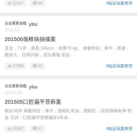
22247
49
#临证病案整理
点击重新加载
ylsu
2015-5-5
201506颈椎病抽搐案
某女，71岁，身高 166cm，体重70 kg 。体貌特征：体中，面黄，
眼袋大，目睛闪烁，眉头紧皱 初诊 ...
27389
49
#临证病案整理
点击重新加载
ylsu
2015-3-29
201505口腔扁平苔藓案
杨女30岁 体貌特征：体中，面暗红有油，唇暗红，目睛炯炯有神 初
诊 主诉：口腔扁平苔癣确诊1年余 ...
26897
57
#临证病案整理