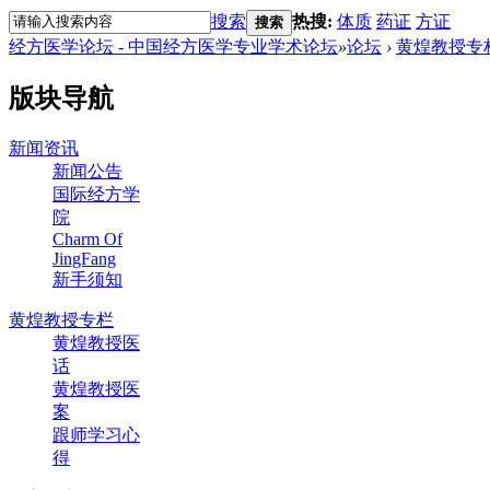
搜索
热搜:
体质
药证
方证
搜索
经方医学论坛 - 中国经方医学专业学术论坛
»
论坛
›
黄煌教授专
版块导航
新闻资讯
新闻公告
国际经方学
院
Charm Of
JingFang
新手须知
黄煌教授专栏
黄煌教授医
话
黄煌教授医
案
跟师学习心
得