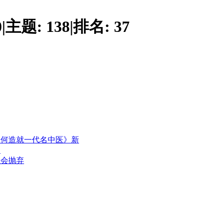
0
|
主题:
138
|
排名:
37
如何造就一代名中医》新
汤
社会抛弃