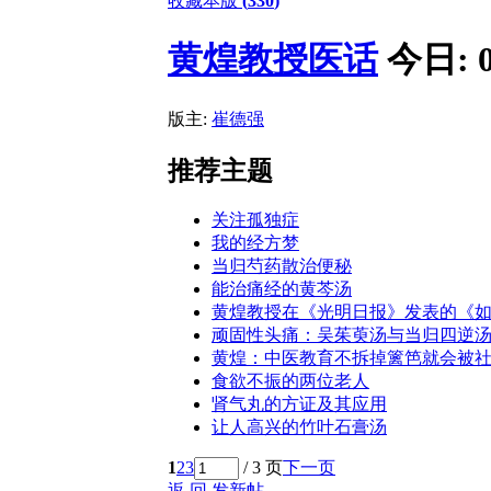
收藏本版
(
330
)
黄煌教授医话
今日:
版主:
崔德强
推荐主题
关注孤独症
我的经方梦
当归芍药散治便秘
能治痛经的黄芩汤
黄煌教授在《光明日报》发表的《
顽固性头痛：吴茱萸汤与当归四逆
黄煌：中医教育不拆掉篱笆就会被
食欲不振的两位老人
肾气丸的方证及其应用
让人高兴的竹叶石膏汤
1
2
3
/ 3 页
下一页
返 回
发新帖