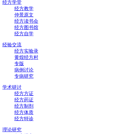
经方学堂
经方教学
仲景原文
经方读书会
经方图书馆
经方自学
经验交流
经方实验录
黄煌经方村
专版
病例讨论
专病研究
学术研讨
经方方证
经方药证
经方制剂
经方体质
经方特诊
理论研究