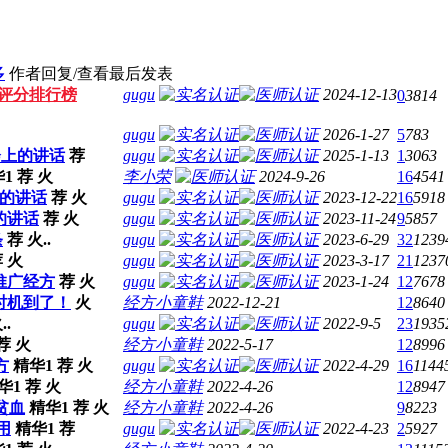
多
作者
回复/查看
最后发表
评分排行榜
gugu
2024-12-13
0
3814
gugu
2026-1-27
5
783
会上的讲话
荐
gugu
2025-1-13
1
3063
1
荐
火
李小荣
2024-9-26
16
4541
上的讲话
荐
火
gugu
2023-12-22
16
5918
的讲话
荐
火
gugu
2023-11-24
9
5857
条
荐
火..
gugu
2023-6-29
32
1239
荐
火
gugu
2023-3-17
21
1237
推广经方
荐
火
gugu
2023-1-24
12
7678
时机到了！
火
经方小童鞋
2022-12-21
12
8640
..
gugu
2022-9-5
23
1935
荐
火
经方小童鞋
2022-5-17
12
8996
方
精华1
荐
火
gugu
2022-4-29
16
1144
华1
荐
火
经方小童鞋
2022-4-26
12
8947
贫血
精华1
荐
火
经方小童鞋
2022-4-26
9
8223
用
精华1
荐
gugu
2022-4-23
2
5927