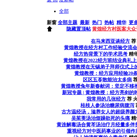
全部
新窗
全部主题
最新
热门
热帖
精华
更
隐藏置顶帖
黄煌经方村医案大众
在马来西亚谈经方
荐
黄煌教授在经方村工作经验交流
经方热背景下的学术思考
精华
黄煌教授在2022经方班结业典礼
黄煌教授在无锡弟子拜师仪式上
黄煌教授：经方应用经验20
区区五苓散能治太多病
黄煌教授兔年新春献词：坚定不移
新冠专题 | 黄煌教授：经方亮剑的
我常用的几张经方
荐
火
桂枝人参汤治糖尿病腹泻
古方温经汤，滋养女人的超级养颜
吴茱萸汤治烦躁欲死的头痛
精
黄连解毒汤合黄芩汤治疗月经量多伴
重视经方对中医药事业的引领作