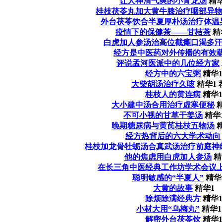
让人神清气爽的小青龙汤
精华
桂枝茯苓丸加大黄牛膝治疗咽部异
外台茯苓饮合半夏厚朴汤治疗体温
疫情下的保健茶——甘桔茶
精
白虎加人参汤治高位截瘫口渴多
经方是中医药对外传播的有效
评说孟河医派中的几位经方家
经方中的六宝粥
精华
大柴胡汤治疗久咳
精华1
桂枝人的黄连病
精华
大小建中汤合用治疗虚寒便秘
不可小视的甘草干姜汤
精华
晚期糖尿病与黄芪桂枝五物汤
经方热背后的六大学术动向
桂枝加龙骨牡蛎汤合真武汤治疗前庭神
他的焦虑用白虎加人参汤
精
在长三角中医经典工作坊学术会议
聪明敏感的“半夏人”
精华
大黄的故事
精华1
除烦除满经典方
精华
小材大用“乌梅丸”
精华1
解密外台茯苓饮
精华