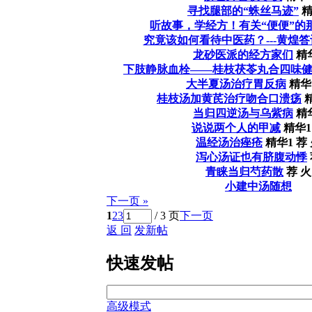
寻找腿部的“蛛丝马迹”
精
听故事，学经方！有关“便便”的
究竟该如何看待中医药？---黄煌
龙砂医派的经方家们
精
下肢静脉血栓——桂枝茯苓丸合四味
大半夏汤治疗胃反病
精华
桂枝汤加黄芪治疗吻合口溃疡
当归四逆汤与乌紫病
精
说说两个人的甲减
精华1
温经汤治痤疮
精华1
荐
泻心汤证也有脐腹动悸
青睐当归芍药散
荐
火
小建中汤随想
下一页 »
1
2
3
/ 3 页
下一页
返 回
发新帖
快速发帖
高级模式