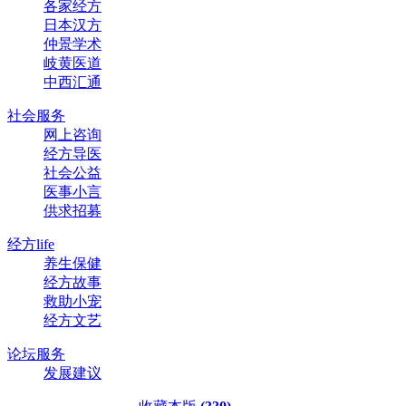
各家经方
日本汉方
仲景学术
岐黄医道
中西汇通
社会服务
网上咨询
经方导医
社会公益
医事小言
供求招募
经方life
养生保健
经方故事
救助小宠
经方文艺
论坛服务
发展建议