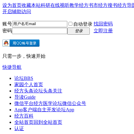
设为首页
收藏本站
科研在线
视听教学
经方书市
经方搜书
经方导
开启辅助访问
账号
找回密码
自动登录
密码
立即注册
登录
只需一步，快速开始
快捷导航
论坛
BBS
家园
个人首页
经方头条
论坛头条关注
导读
Guide
微信平台
经方医学论坛微信公众号
App客户端
自主开发论坛App
经方百科
全站首页
回到全站首页
认证